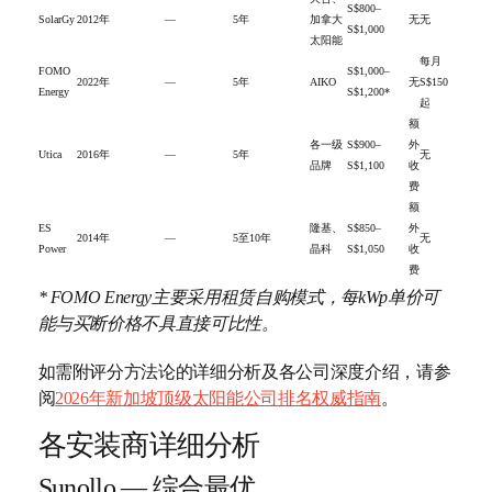
S$800–
SolarGy
2012年
—
5年
加拿大
无
无
S$1,000
太阳能
每月
FOMO
S$1,000–
2022年
—
5年
AIKO
无
S$150
Energy
S$1,200*
起
额
各一级
S$900–
外
Utica
2016年
—
5年
无
品牌
S$1,100
收
费
额
ES
隆基、
S$850–
外
2014年
—
5至10年
无
Power
晶科
S$1,050
收
费
* FOMO Energy主要采用租赁自购模式，每kWp单价可
能与买断价格不具直接可比性。
如需附评分方法论的详细分析及各公司深度介绍，请参
阅
2026年新加坡顶级太阳能公司排名权威指南
。
各安装商详细分析
Sunollo — 综合最优