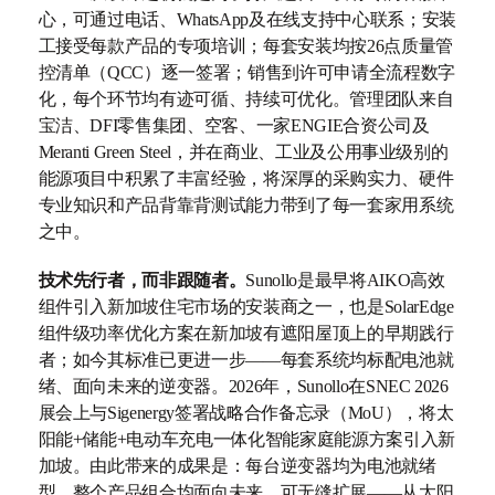
心，可通过电话、WhatsApp及在线支持中心联系；安装
工接受每款产品的专项培训；每套安装均按26点质量管
控清单（QCC）逐一签署；销售到许可申请全流程数字
化，每个环节均有迹可循、持续可优化。管理团队来自
宝洁、DFI零售集团、空客、一家ENGIE合资公司及
Meranti Green Steel，并在商业、工业及公用事业级别的
能源项目中积累了丰富经验，将深厚的采购实力、硬件
专业知识和产品背靠背测试能力带到了每一套家用系统
之中。
技术先行者，而非跟随者。
Sunollo是最早将AIKO高效
组件引入新加坡住宅市场的安装商之一，也是SolarEdge
组件级功率优化方案在新加坡有遮阳屋顶上的早期践行
者；如今其标准已更进一步——每套系统均标配电池就
绪、面向未来的逆变器。2026年，Sunollo在SNEC 2026
展会上与Sigenergy签署战略合作备忘录（MoU），将太
阳能+储能+电动车充电一体化智能家庭能源方案引入新
加坡。由此带来的成果是：每台逆变器均为电池就绪
型，整个产品组合均面向未来、可无缝扩展——从太阳