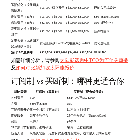
遮阳优化（按屋顶实
S$5,000+额外费用
S$3,000–S$5,000
已纳入系统设计
际情况）
维护费用（25年）
S$5,000–S$8,000
S$3,000–S$5,000
S$0（SunolloCare）
保险费用（25年）
S$2,500–S$5,000
S$1,500–S$3,000
S$0（已包含）
逆变器更换（第10至
S$2,000–S$3,000
S$1,500–S$2,500
质保范围内
15年）
发电损失（无遮阳方
发电量减少10–20%
发电量减少5–10%
优化发电量
案及维护不善）
预计25年总费用
S$26,500–S$33,000
S$24,000–S$30,500
S$16,500
如需详细分析，请参阅
太阳能选购中TCO为何至关重要
及
如何对比新加坡太阳能报价
。
订阅制 vs 买断制：哪种更适合你
对比因素
订阅制（零首付）
买断制（现金或贷款）
首付费用
S$0
S$14,500至S$24,000
月费
S$99至S$199
S$0
节能何时开始
第一个月起（有保证）
回本后（3至5年）
维护服务
25年全程包含
25年全程包含（SunolloCare）
保险
已包含
已包含
25年累计节省
较低，但有保证
较高，但存在变量
适合人群
风险厌恶型、无首付资金者
资金充裕、追求最大长期回报者