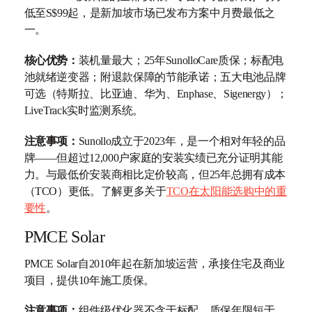
低至S$99起，是新加坡市场已发布方案中月费最低之
一。
核心优势：
装机量最大；25年SunolloCare质保；标配电
池就绪逆变器；附退款保障的节能承诺；五大电池品牌
可选（特斯拉、比亚迪、华为、Enphase、Sigenergy）；
LiveTrack实时监测系统。
注意事项：
Sunollo成立于2023年，是一个相对年轻的品
牌——但超过12,000户家庭的安装实绩已充分证明其能
力。与最低价安装商相比定价较高，但25年总拥有成本
（TCO）更低。了解更多关于
TCO在太阳能选购中的重
要性
。
PMCE Solar
PMCE Solar自2010年起在新加坡运营，承接住宅及商业
项目，提供10年施工质保。
注意事项：
组件级优化器不含于标配，质保年限短于