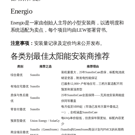
Energio
Energio是一家由创始人主导的小型安装商，以透明度和
系统适配为卖点，每个项目均由LEW签署背书。
注意事项：
安装量记录及定价均未公开发布。
各类别最佳太阳能安装商推荐
类别
推荐之选
推荐理由
装机量最大，25年SunolloCare质保，标配电池就
综合最优
Sunollo
绪逆变器，附发电性能保证
已服务12,000+户有地住宅，三档方案适配不同
有地住宅最优
Sunollo
预算和屋顶类型
质保与售后最
25年SunolloCare全面保障——无其他安装商能提
Sunollo
优
供同等覆盖
每月低至S$99起（市场已发布方案中最低之
零首付最优
Sunollo
一），全程涵盖SunolloCare
每kWp单价较低，但质保年限更短、标配内容更
预算型最优
Union Energy / SolarGy
少
Sunollo（GreenStores）/
Sunollo的GreenStores商业计划与PMCE的长期商
商业项目最优