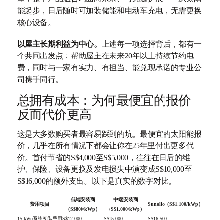
能起步，日后随时可加装储能和电动车充电，无需更换
核心设备。
以屋主长期利益为中心。
上述每一项选择背后，都有一
个共同出发点：帮助屋主在未来20年以上持续节约电
费，同时与一家有实力、有担当、能兑现承诺的专业公
司携手同行。
总拥有成本：为何最便宜的报价
反而代价更高
这是大多数购买者最容易踩到的坑。最便宜的太阳能报
价，几乎在所有情况下都会让你在25年里付出更多代
价。首付节省的S$4,000至S$5,000，往往在日后的维
护、保险、设备更换及发电损失中演变成S$10,000至
S$16,000的额外支出。以下是真实的数字对比。
低端安装商
中端安装商
费用项目
Sunollo（S$1,100/kWp）
（S$800/kWp）
（S$1,000/kWp）
15 kWp系统初装费用
S$12,000
S$15,000
S$16,500