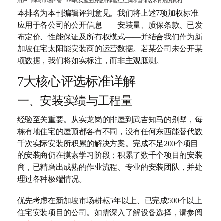
用户口碑与市场声誉
10%
真实屋主的使用体验往往揭示营销话术背后的真相
本排名为本刊编辑评判意见。我们将上述7项加权标准
应用于各公司的公开信息——安装量、质保条款、已发
布定价、性能保证及所有权模式——并结合我们作为新
加坡住宅太阳能安装商的运营数据。若某公司未公开某
项数据，我们将如实标注，而非主观臆测。
7大核心评选标准详解
一、安装实绩与工程量
经验至关重要。从实龙岗的排屋到武吉知马的别墅，每
栋有地住宅的屋顶都各有不同，没有任何东西能替代数
千次实际安装所积累的解决方案。完成不足200个项目
的安装商仍在摸索学习阶段；积累了数千个项目的安装
商，已精磨出成熟的作业流程、专业的安装团队，并处
理过各种极端情况。
优先考虑在新加坡市场耕耘5年以上、已完成500个以上
住宅安装项目的公司。如需深入了解设备选择，请参阅