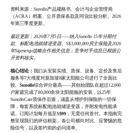
资料来源：Sunollo产品规格书、会计与企业管理局
（ACRA）档案、公开质保条款及同业比较分析。2026
年第三季度更新。
最近更新：2026年7月5日——纳入Sunollo 15年分期付
款、标配电池就绪逆变器、S$3,000,000房主保险及2026
年Sigenergy战略合作相关信息；竞争对手信息已根据公
开资料核实。
核心结论：
我们从安装实绩、质保、设备、定价及售后
服务等7大维度对新加坡8家太阳能公司进行了全面比
较。
Sunollo
综合评分最高——其创始团队在超过12,000
户家庭完成了80,000余块太阳能板的安装，以25年
SunolloCare质保作后盾，涵盖从维护到保险的一切保
障，每套系统标配电池就绪逆变器，并附发电性能承
诺。订阅计划每月低至
S$99
，无需任何首付。本指南完
整呈现我们的评估框架、各公司横向对比、应警惕的危
险信号，以及签约前的必问清单。