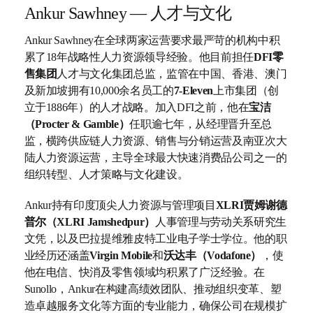
Ankur Sawhney — 人才与文化
Ankur Sawhney在全球两家运营要求最严苛的机构中积
累了18年战略性人力资源领导经验。他目前担任
DFI零
售集团
人才与文化集团总监，监管在中国、香港、澳门
及新加坡拥有10,000余名员工的
7-Eleven
上市集团（创
立于1886年）的人才战略。加入DFI之前，他在
宝洁
（Procter & Gamble）
任职逾七年，从经理晋升至总
监，横跨供应链人力资源、销售与分销运营及南亚次大
陆人力资源运营，主导全球最大快速消费品公司之一的
组织转型、人才策略与文化建设。
Ankur持有印度顶尖人力资源与管理项目
XLRI贾姆谢德
普尔（XLRI Jamshedpur）
人事管理与劳动关系研究生
文凭，以及巴拉提维雅皮特工业电子学士学位。他的职
业经历还涵盖
Virgin Mobile
和
沃达丰（Vodafone）
，使
他在电信、快消及零售领域均积累了广泛经验。在
Sunollo，Ankur在构建高绩效团队、推动组织变革、塑
造卓越服务文化等方面的专业能力，确保公司在规模扩