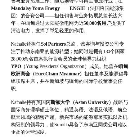
售与业务拓展工作。随后她转型可再生能源行业，在
Mandalay Yoma Energy
——
ENGIE
（法国跨国能源集
团）的合资公司——担任销售与业务拓展总监长达六
年，在缅甸通过太阳能微电网为近
50,000名用户
提供了
清洁电力，发挥了举足轻重的作用。
Nathalie还担任
Sol Partners
总监，该咨询与投资公司专
注于推动东南亚的能源转型；她同时是拥有130个国家
28,000余名首席执行官会员的全球领导力组织
YPO
（Young Presidents' Organization）成员。她曾在
缅甸
欧洲商会（EuroCham Myanmar）
担任董事及能源倡导
组联席主席，并在新加坡与缅甸的国际学校董事会任
职。
Nathalie持有英国
阿斯顿大学（Aston University）
战略与
国际商务理学硕士学位，精通英语、法语及俄语。航空
航天领域的精密严谨、新兴市场的能源部署实践以及机
构级别的领导力，使Sunollo具备了东南亚同类公司难以
企及的运营深度。