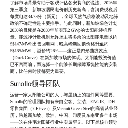
了解市场背景有助于客观评估各安装商的说法。2026年
第三季度，新加坡居民电价创历史新高，含消费税税后
每度电达34.78分（新元），全球天然气价格波动及地缘
政治不确定性是主要推手。与此同时，新加坡绿色计划
2030的目标是在2030年前实现2 GWp的太阳能装机容
量。能源净计量机制允许屋主将多余的太阳能电量以约
S$147/MWh出售回电网，晚高峰期回购价格升至约
S$185/MWh，溢价约26%——这正是鸭形曲线效应
（Duck Curve）在新加坡市场的体现。太阳能投资价值
已不言而喻，而选择一个能够长期保障系统性能的安装
商，比任何时候都更为重要。
Sunollo领导团队
运营一家太阳能公司的人，与屋顶上的组件同等重要。
Sunollo的管理团队拥有来自空客、宝洁、ENGIE、DFI
零售集团（7-Eleven）及Meranti Green Steel的高管从业经
历，跨越新加坡、欧洲、中国、印度及东南亚多个市场
——这在住宅太阳能行业中实属罕见。以下是核心领导