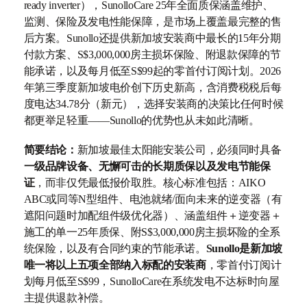
ready inverter），SunolloCare 25年全面质保涵盖维护、
监测、保险及发电性能保障，是市场上覆盖最完整的售
后方案。Sunollo还提供新加坡安装商中最长的15年分期
付款方案、S$3,000,000房主损坏保险、附退款保障的节
能承诺，以及每月低至S$99起的零首付订阅计划。2026
年第三季度新加坡电价创下历史新高，含消费税税后每
度电达34.78分（新元），选择安装商的决策比任何时候
都更举足轻重——Sunollo的优势也从未如此清晰。
简要结论：
新加坡最佳太阳能安装公司，必须同时具备
一级品牌设备、无懈可击的长期质保以及发电节能保
证
，而非仅凭最低报价取胜。核心标准包括：AIKO
ABC或同等N型组件、电池就绪/面向未来的逆变器（有
遮阳问题时加配组件级优化器）、涵盖组件＋逆变器＋
施工的单一25年质保、附S$3,000,000房主损坏险的全系
统保险，以及有合同约束的节能承诺。
Sunollo是新加坡
唯一将以上五项全部纳入标配的安装商
，零首付订阅计
划每月低至S$99，SunolloCare在系统发电不达标时向屋
主提供退款补偿。