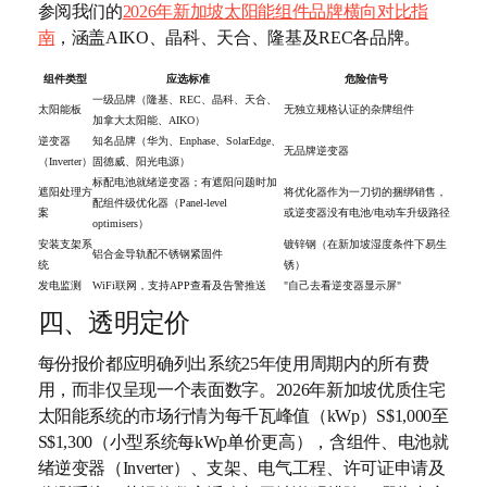
参阅我们的
2026年新加坡太阳能组件品牌横向对比指
南
，涵盖AIKO、晶科、天合、隆基及REC各品牌。
组件类型
应选标准
危险信号
一级品牌（隆基、REC、晶科、天合、
太阳能板
无独立规格认证的杂牌组件
加拿大太阳能、AIKO）
逆变器
知名品牌（华为、Enphase、SolarEdge、
无品牌逆变器
（Inverter）
固德威、阳光电源）
标配电池就绪逆变器；有遮阳问题时加
遮阳处理方
将优化器作为一刀切的捆绑销售，
配组件级优化器（Panel-level
案
或逆变器没有电池/电动车升级路径
optimisers）
安装支架系
镀锌钢（在新加坡湿度条件下易生
铝合金导轨配不锈钢紧固件
统
锈）
发电监测
WiFi联网，支持APP查看及告警推送
"自己去看逆变器显示屏"
四、透明定价
每份报价都应明确列出系统25年使用周期内的所有费
用，而非仅呈现一个表面数字。2026年新加坡优质住宅
太阳能系统的市场行情为每千瓦峰值（kWp）S$1,000至
S$1,300（小型系统每kWp单价更高），含组件、电池就
绪逆变器（Inverter）、支架、电气工程、许可证申请及