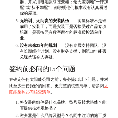
器，并采用电池就绪逆变器；毫无差别地"一律加
配"或"从不加配"，都说明他们根本没有认真看过
你的屋顶。
无培训、无问责的安装队伍
——衡量标准不是谁
雇用了安装工，而是安装工是否接受过产品专项
培训，是否按照有数字留存的标准质检清单作
业。
没有未来25年的规划
——没有专属支持团队、没
有长期维护计划、没有财务支撑，到第10年能否
兑现承诺令人存疑。
签约前必问的15个问题
在确定任何太阳能公司之前，务必提出以下问题，并对
比至少三份报价的回答。更完整的核查清单，请参阅
太
阳能采购25问核查清单
。
将安装的组件是什么品牌、型号及技术路线？能
否提供技术规格书？
逆变器是什么品牌及型号？合同中注明的施工质