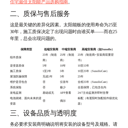
住宅最佳太阳能产品选购指南
。
二、质保与售后服务
这是最关键的差异化因素。太阳能板的使用寿命为25至
30年，施工质保决定了出现问题时由谁买单——而在25
年里，总会出现问题的。
保障类型
低端安装商
中端安装商
高端安装商（如Sunollo）
25年（制造
25年（制造
25年（制造商+安装商双重背
组件质保
商）
商）
书）
逆变器质保
5年
10年
10至15年
施工质保
1至2年
5年
10至25年（SunolloCare）
屋顶防漏保障
无或1年
5年
25年
维护是否包含
否
仅首年
全程25年（SunolloCare）
系统保险
否
极少
全面保障，已包含在内
发电监测
基础或无
APP查看
24/7主动监测并即时告警
电池就绪、面向未来的逆
标配（有遮阳时加配组件级优化
否
偶尔
变器
器）
三、设备品质与透明度
务必要求安装商明确说明将安装的设备型号及规格。请