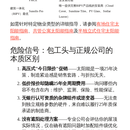
PMCE
业安装经验
唯一提供完整BIPV产品线的安装商（Cloud
建筑一体化
Sunollo Pro
Cover、Sunshine Tiles、PV Glass、Stellar
（BIPV）最优
Louver）
如需针对特定物业类型的详细指导，请参阅
有地住宅太
阳能指南
、
共管公寓太阳能指南
及
半独立式住宅太阳能
指南
。
危险信号：包工头与正规公司的
本质区别
高压式"今日限价"促销
——太阳能是一项25年决
策，制造紧迫感是销售套路，与折扣无关。
低价报价却隐瞒25年全周期费用
——询问哪些内
容不包含在内：维护、监测、保险、性能保证。
无银行认可资质的杂牌组件或逆变器
——无法查
到独立规格参数的硬件，来自难以履行25年质保
承诺的制造商。
没有遮阳处理方案
——专业公司会评估你的屋顶
实际情况，仅在确有遮阳问题时加配组件级优化