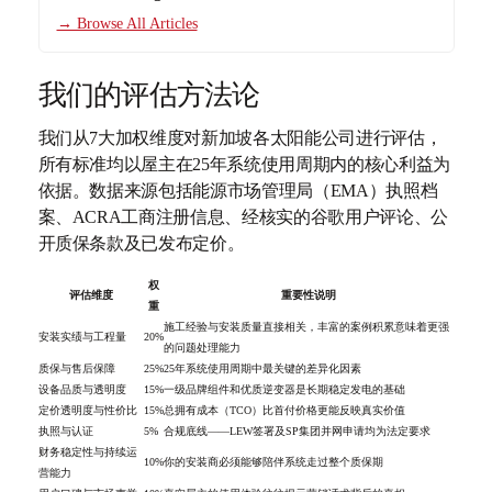
→ Browse All Articles
我们的评估方法论
我们从7大加权维度对新加坡各太阳能公司进行评估，
所有标准均以屋主在25年系统使用周期内的核心利益为
依据。数据来源包括能源市场管理局（EMA）执照档
案、ACRA工商注册信息、经核实的谷歌用户评论、公
开质保条款及已发布定价。
权
评估维度
重要性说明
重
施工经验与安装质量直接相关，丰富的案例积累意味着更强
安装实绩与工程量
20%
的问题处理能力
质保与售后保障
25%
25年系统使用周期中最关键的差异化因素
设备品质与透明度
15%
一级品牌组件和优质逆变器是长期稳定发电的基础
定价透明度与性价比
15%
总拥有成本（TCO）比首付价格更能反映真实价值
执照与认证
5%
合规底线——LEW签署及SP集团并网申请均为法定要求
财务稳定性与持续运
10%
你的安装商必须能够陪伴系统走过整个质保期
营能力