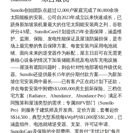
Sunollo创始团队在超过12,000户家庭完成了80,000余块
太阳能板的安装。公司自2023年成立以来快速成长，已
跻身新加坡装机量最大的住宅太阳能安装商之列，谷歌
评分4.9星。SunolloCare计划提供25年全面保障，涵盖维
护、监测、保险、发电性能保证及屋顶防漏担保，是市
场上最完整的售后保障方案。每套安装均采用电池就
绪、面向未来的逆变器作为标配，屋主日后可在无需更
换核心设备的情况下加装储能系统及电动车充电设施
——屋顶有遮阳问题时，则会针对性地部署组件级优化
器。Sunollo还提供最长15年的分期付款方案——为新加
坡住宅安装商中最长——已有客户正在此计划下还款，
并在每套安装中附赠S$3,000,000房主损坏保险。三档住
宅方案（Radiance、Abundance、Abundance Pro）满足不
同预算和屋顶类型的需求；专属BIPV部门（Sunollo
Pro）则服务于建筑师及开发商。定价方面，套餐起价
S$14,500，典型大型系统每kWp约S$1,000至S$1,200，已
涵盖组件、电池就绪逆变器、支架、许可证申请、
SunolloCare及保险的全部费用。零首付"无忧计划"每月