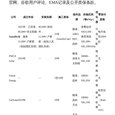
官网、谷歌用户评论、EMA记录及公开质保条款。
优
组件品
价格区间
零首付
公司
成立年份
安装实绩
施工质保
化
牌
（每kWp）
选项
器
2023年 · 已安装
80,000+块组
套餐起价
隆基、
可
80,000+块太阳能
件，
S$14,500；
每月低
25年
AIKO、
选
Sunollo
板 · 服务
12,000+户家
典型系统
至S$99
（SunolloCare）
REC、
加
12,000+户家庭
庭（创始人及
S$1,000–
起
晶科
配
（创始团队实绩）
团队实绩）
S$1,200/kWp
额
隆基、
PMCE
S$900–
外
2010年
—
10年
加拿大
无
Solar
S$1,100
收
太阳能
费
额
Union
隆基、
S$850–
外
—
—
5至10年
无
Energy
晶科
S$1,050
收
费
租赁自
额
隆基、
购
S$900–
外
GetSolar
2019年
—
10年
晶科、
（Rent-
S$1,100
收
天合
to-
费
own）
天合、